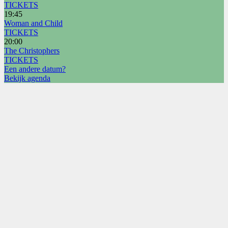
TICKETS
19:45
Woman and Child
TICKETS
20:00
The Christophers
TICKETS
Een andere datum?
Bekijk agenda