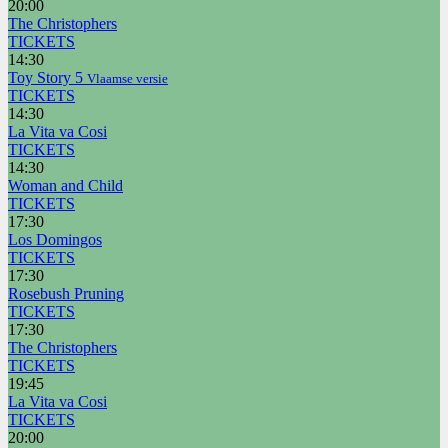
20:00
The Christophers
TICKETS
14:30
Toy Story 5
Vlaamse versie
TICKETS
14:30
La Vita va Cosi
TICKETS
14:30
Woman and Child
TICKETS
17:30
Los Domingos
TICKETS
17:30
Rosebush Pruning
TICKETS
17:30
The Christophers
TICKETS
19:45
La Vita va Cosi
TICKETS
20:00