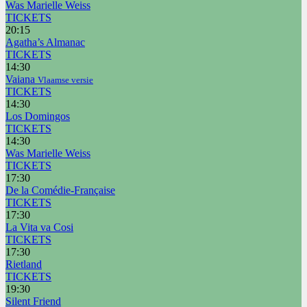
Was Marielle Weiss
TICKETS
20:15
Agatha’s Almanac
TICKETS
14:30
Vaiana
Vlaamse versie
TICKETS
14:30
Los Domingos
TICKETS
14:30
Was Marielle Weiss
TICKETS
17:30
De la Comédie-Française
TICKETS
17:30
La Vita va Cosi
TICKETS
17:30
Rietland
TICKETS
19:30
Silent Friend