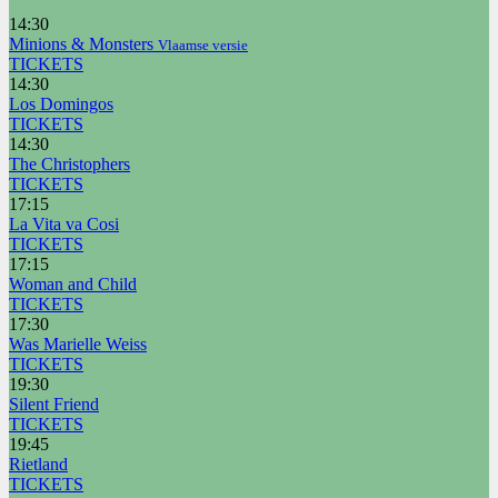
14:30
Minions & Monsters
Vlaamse versie
TICKETS
14:30
Los Domingos
TICKETS
14:30
The Christophers
TICKETS
17:15
La Vita va Cosi
TICKETS
17:15
Woman and Child
TICKETS
17:30
Was Marielle Weiss
TICKETS
19:30
Silent Friend
TICKETS
19:45
Rietland
TICKETS